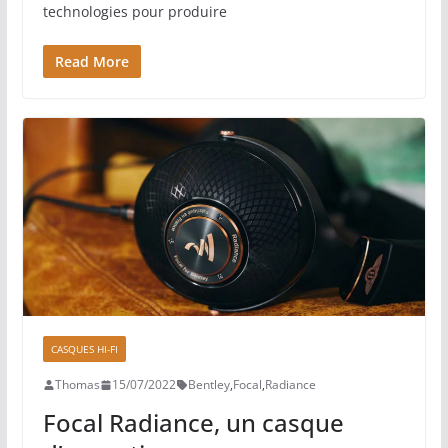
technologies pour produire
Read More
CASQUES HI-FI
Thomas
15/07/2022
Bentley
,
Focal
,
Radiance
Focal Radiance, un casque