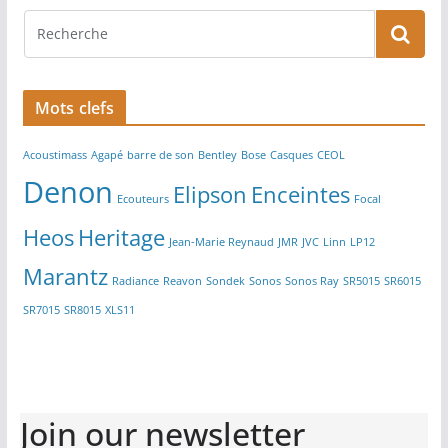
Mots clefs
Acoustimass
Agapé
barre de son
Bentley
Bose
Casques
CEOL
Denon
Elipson
Enceintes
Ecouteurs
Focal
Heos
Heritage
Jean-Marie Reynaud
JMR
JVC
Linn
LP12
Marantz
Radiance
Reavon
Sondek
Sonos
Sonos Ray
SR5015
SR6015
SR7015
SR8015
XLS11
Join our newsletter