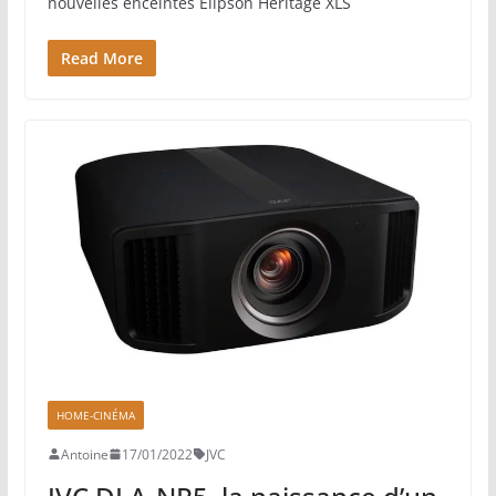
nouvelles enceintes Elipson Heritage XLS
Read More
HOME-CINÉMA
Antoine
17/01/2022
JVC